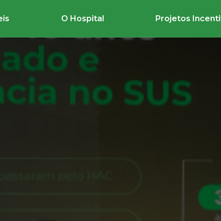
eis
O Hospital
Projetos Incent