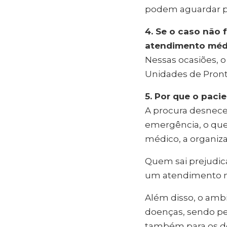
podem aguardar p
4. Se o caso não 
atendimento méd
Nessas ocasiões, 
Unidades de Pront
5. Por que o paci
A procura desneces
emergência, o que
médico, a organiza
Quem sai prejudica
um atendimento mai
Além disso, o amb
doenças, sendo pe
também para os do