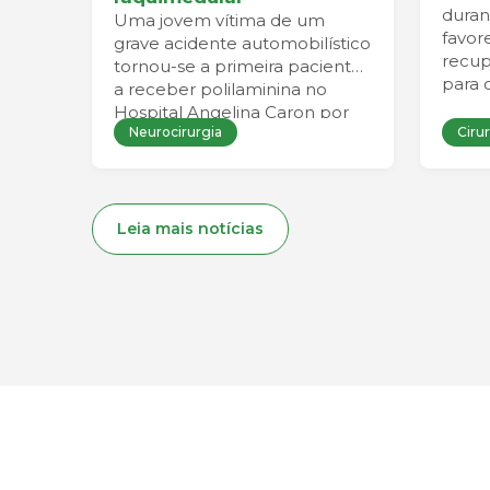
duran
Uma jovem vítima de um
favo
grave acidente automobilístico
recup
tornou-se a primeira paciente
para 
a receber polilaminina no
Hospital Angelina Caron por
Neurocirurgia
Cirur
meio de um programa de uso
compassivo. A mobilização de
uma equipe multidisciplinar
permitiu que todas as etapas
clínicas, científicas e
Leia mais notícias
regulatórias fossem concluídas
dentro da janela necessária
para a realização da terapia.