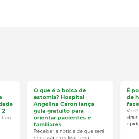
O que é a bolsa de
É po
a
estomia? Hospital
de h
idade
Angelina Caron lança
faze
 2
guia gratuito para
Você 
virai
 tipo
orientar pacientes e
epide
familiares
Receber a notícia de que será
necessário realizar uma