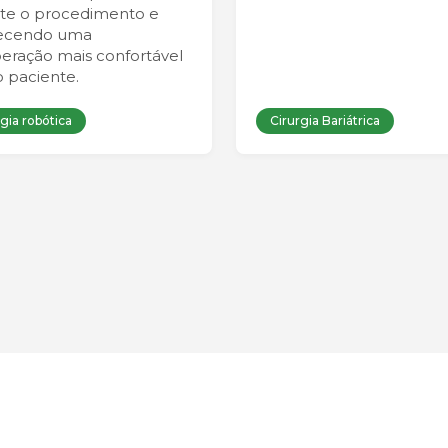
te o procedimento e
recendo uma
eração mais confortável
o paciente.
gia robótica
Cirurgia Bariátrica