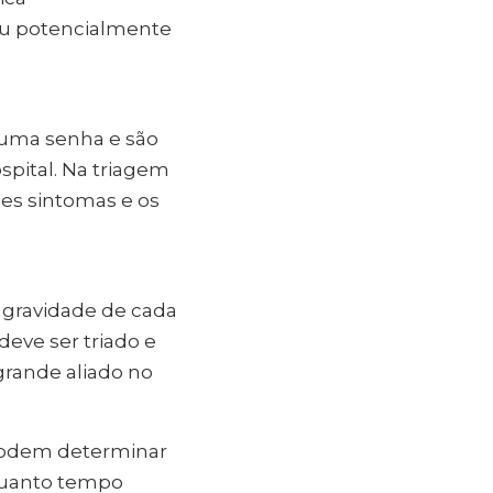
 ou potencialmente
 uma senha e são
spital. Na triagem
ses sintomas e os
 gravidade de cada
eve ser triado e
rande aliado no
 podem determinar
quanto tempo