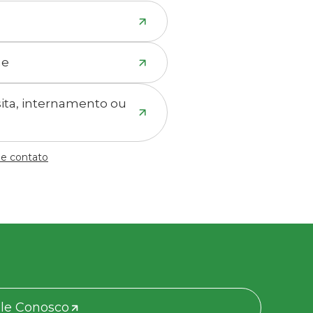
ne
isita, internamento ou
de contato
le Conosco