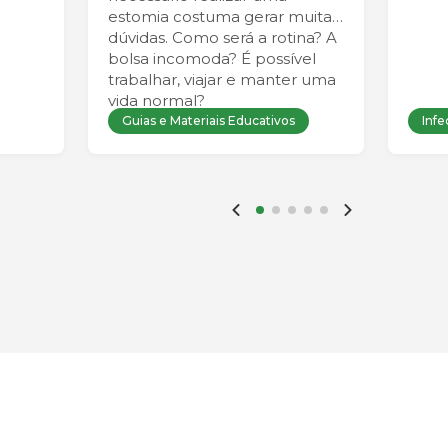
estomia costuma gerar muitas
dúvidas. Como será a rotina? A
bolsa incomoda? É possível
trabalhar, viajar e manter uma
vida normal?
Guias e Materiais Educativos
Infe