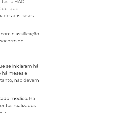
ntes, o HAC
úde, que
nados aos casos
com classificação
-socorro do
e se iniciaram há
o há meses e
rtanto, não devem
stado médico. Há
ntos realizados
ica