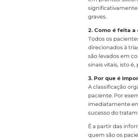
significativament
graves.
2. Como é feita a
Todos os paciente
direcionados à tri
são levados em con
sinais vitais, isto 
3. Por que é impo
A classificação or
paciente. Por exem
imediatamente en
sucesso do tratam
É a partir das in
quem são os pacie