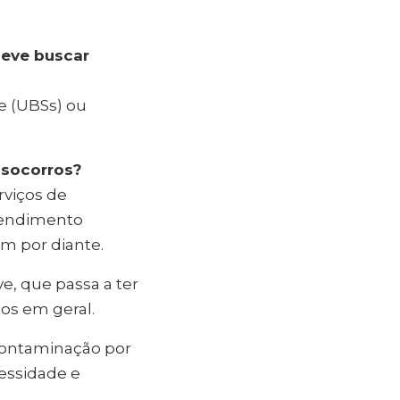
deve buscar
e (UBSs) ou
-socorros?
rviços de
atendimento
im por diante.
e, que passa a ter
os em geral.
 contaminação por
essidade e