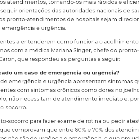
os atendimentos, tornando-os mais rápidos e eficie
eguir orientações das autoridades nacionais de sa
s pronto-atendimentos de hospitais sejam direcio
o emergência e urgência.
cientes a entenderem como funciona o acolhimento 
amos com a médica Mariana Singer, chefe do pronto
Caron, que respondeu as perguntas a seguir:
ficado um caso de emergência ou urgência?
s de emergência e urgência apresentam sintomas qu
entes com sintomas crônicos como dores no joelh
plo, não necessitam de atendimento imediato e, po
o-socorro.
to-socorro para fazer exame de rotina ou pedir ate
 que comprovam que entre 60% e 70% dos atendime
os não são de urgência e emergência, o que prejud