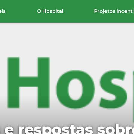
eis
O Hospital
Projetos Incent
 e respostas sobr