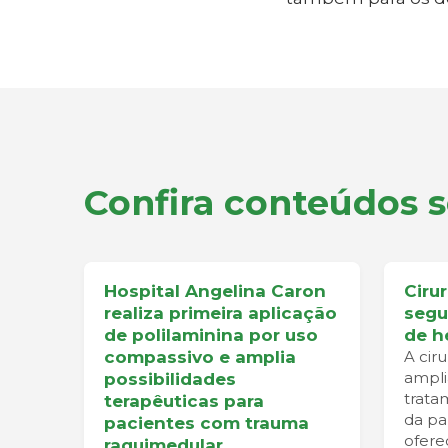
Confira conteúdos 
Hospital Angelina Caron
Ciru
realiza primeira aplicação
segu
de polilaminina por uso
de h
compassivo e amplia
A cir
ampli
possibilidades
trata
terapêuticas para
da pa
pacientes com trauma
ofere
raquimedular