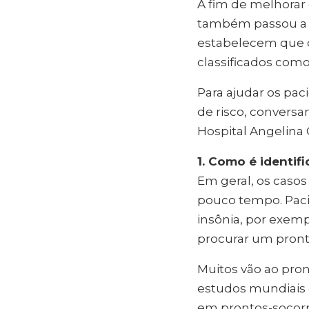
A fim de melhorar 
também passou a s
estabelecem que o
classificados com
Para ajudar os pa
de risco, convers
Hospital Angelina 
1. Como é identi
Em geral, os caso
pouco tempo. Paci
insônia, por exem
procurar um pront
Muitos vão ao pron
estudos mundiais
em prontos-socorr