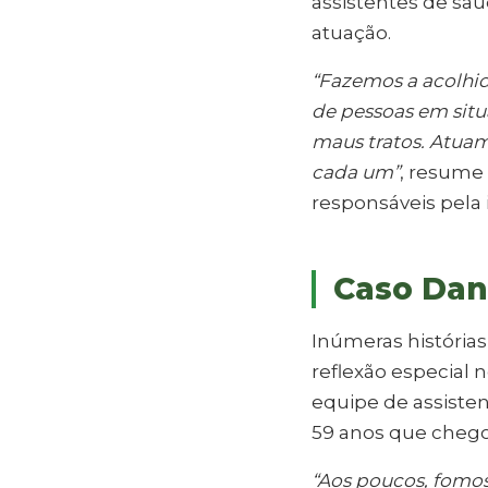
assistentes de saú
atuação.
“Fazemos a acolhid
de pessoas em situ
maus tratos. Atuam
cada um”
, resume
responsáveis pela 
Caso Dan
Inúmeras história
reflexão especial 
equipe de assisten
59 anos que chego
“Aos poucos, fomos