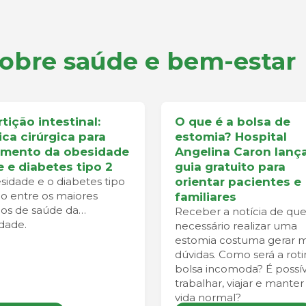
sobre saúde e bem-estar
tição intestinal:
O que é a bolsa de
ica cirúrgica para
estomia? Hospital
amento da obesidade
Angelina Caron lanç
e e diabetes tipo 2
guia gratuito para
sidade e o diabetes tipo
orientar pacientes e
ão entre os maiores
familiares
ios de saúde da
Receber a notícia de que
idade.
necessário realizar uma
estomia costuma gerar m
dúvidas. Como será a roti
bolsa incomoda? É possív
trabalhar, viajar e mante
vida normal?