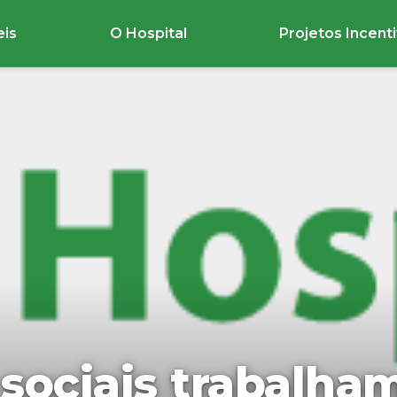
eis
O Hospital
Projetos Incent
 sociais trabalha