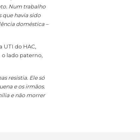
nto. Num trabalho
 que havia sido
lência doméstica –
 na UTI do HAC,
 o lado paterno,
s resistia. Ele só
uena e os irmãos.
ília e não morrer