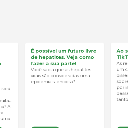
É possível um futuro livre
Ao 
de hepatites. Veja como
Tik
a
fazer a sua parte!
As re
um ca
Você sabia que as hepatites
diss
virais são consideradas uma
sobre
epidemia silenciosa?
por i
 será
dess
tanto
uitas
na? A
el
r uma