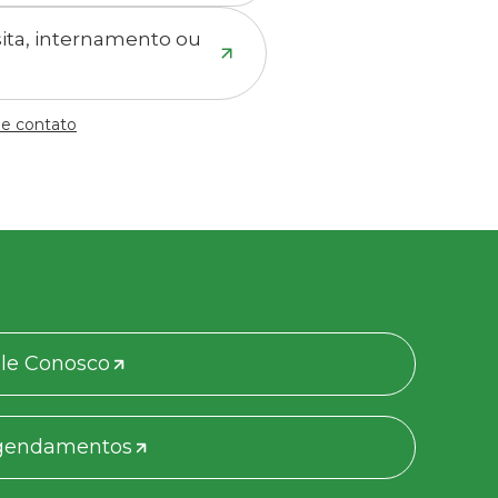
isita, internamento ou
de contato
le Conosco
gendamentos