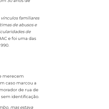
 com 30 anos de
vínculos familiares
ítimas de abusos e
icularidades de
HAC e foi uma das
1990.
C e merecem
, um caso marcou a
 morador de rua de
sem identificação.
ombo, mas estava