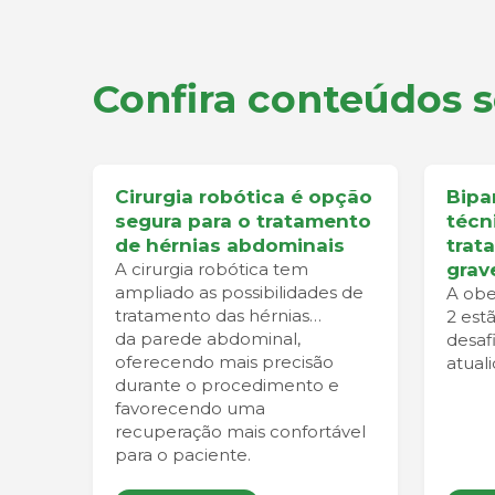
Confira conteúdos 
Cirurgia robótica é opção
Bipar
segura para o tratamento
técn
de hérnias abdominais
trat
A cirurgia robótica tem
grav
ampliado as possibilidades de
A obe
tratamento das hérnias
2 est
da parede abdominal,
desaf
oferecendo mais precisão
atual
durante o procedimento e
favorecendo uma
recuperação mais confortável
para o paciente.