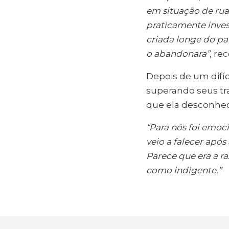
em situação de rua
praticamente inves
criada longe do pa
o abandonara”
, re
Depois de um difíci
superando seus tra
que ela desconhec
“Para nós foi emoci
veio a falecer após
Parece que era a r
como indigente.”