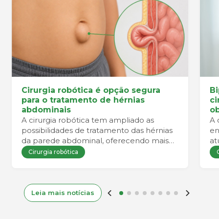
Cirurgia robótica é opção segura
Bi
para o tratamento de hérnias
ci
abdominais
ob
A cirurgia robótica tem ampliado as
A 
possibilidades de tratamento das hérnias
en
da parede abdominal, oferecendo mais
at
precisão durante o procedimento e
Cirurgia robótica
favorecendo uma recuperação mais
confortável para o paciente.
Leia mais notícias