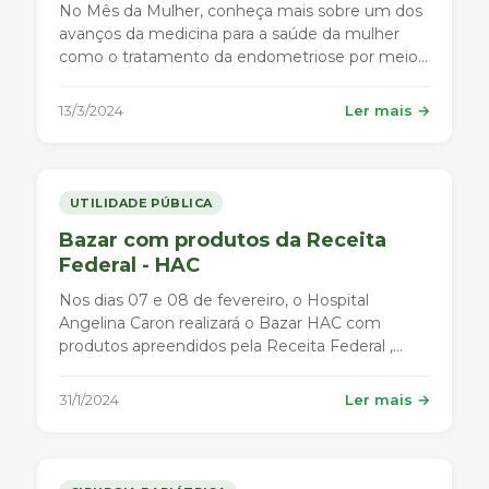
No Mês da Mulher, conheça mais sobre um dos
avanços da medicina para a saúde da mulher
como o tratamento da endometriose por meio
da cirurgia minimamente invasiva.
13/3/2024
Ler mais →
UTILIDADE PÚBLICA
Bazar com produtos da Receita
Federal - HAC
Nos dias 07 e 08 de fevereiro, o Hospital
Angelina Caron realizará o Bazar HAC com
produtos apreendidos pela Receita Federal ,
dentre eles roupas, itens de pesca, brinquedos,
tapetes, cosméticos, malas, bolsas e acessórios
31/1/2024
Ler mais →
para celular.