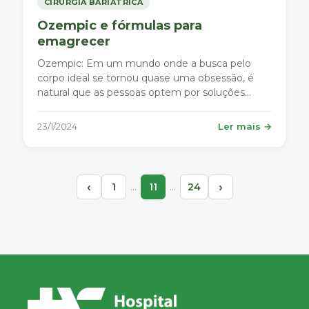
CIRURGIA BARIÁTRICA
Ozempic e fórmulas para
emagrecer
Ozempic: Em um mundo onde a busca pelo
corpo ideal se tornou quase uma obsessão, é
natural que as pessoas optem por soluções
rápidas para o emagrecimento.
23/1/2024
Ler mais →
‹
›
…
…
1
11
24