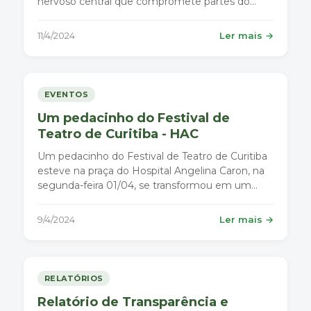
nervoso central que compromete partes do
cérebro responsáveis pelo controle dos
movimentos do corpo.
11/4/2024
Ler mais →
EVENTOS
Um pedacinho do Festival de
Teatro de Curitiba - HAC
Um pedacinho do Festival de Teatro de Curitiba
esteve na praça do Hospital Angelina Caron, na
segunda-feira 01/04, se transformou em um
palco mágico.
9/4/2024
Ler mais →
RELATÓRIOS
Relatório de Transparência e