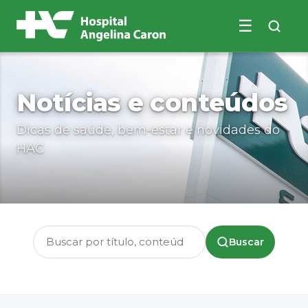
☰
Buscar no site
Notícias e conteúdos
Dicas de saúde, bem-estar e novidades do
HAC
Buscar