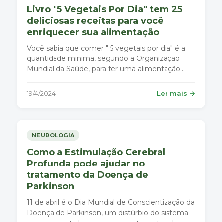
Livro "5 Vegetais Por Dia" tem 25
deliciosas receitas para você
enriquecer sua alimentação
Você sabia que comer " 5 vegetais por dia" é a
quantidade mínima, segundo a Organização
Mundial da Saúde, para ter uma alimentação
saudável , que contribui para a prevenção de
diversas doenças?
19/4/2024
Ler mais →
NEUROLOGIA
Como a Estimulação Cerebral
Profunda pode ajudar no
tratamento da Doença de
Parkinson
11 de abril é o Dia Mundial de Conscientização da
Doença de Parkinson, um distúrbio do sistema