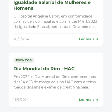
Igualdade Salarial de Mulheres e
Homens
O Hospital Angelina Caron, em conformidade
com as Leis do Trabalho e com a Lei 14.611/2023
da Igualdade Salarial, apresenta o Relatório de
Transparência e Igualdade Salarial de Mulheres e
Homens - referente ao 1º semestre de 2024.
28/3/2024
Ler mais →
EVENTOS
Dia Mundial do Rim - HAC
Em 2024, o Dia Mundial do Rim aconteceu nos
dias 14 e 15 de março aqui no HAC com o tema
“Saúde dos rins e exame de creatinina para
todos”.
18/3/2024
Ler mais →