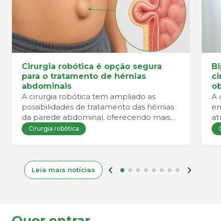
Cirurgia robótica é opção segura
Bi
para o tratamento de hérnias
ci
abdominais
ob
A cirurgia robótica tem ampliado as
A 
possibilidades de tratamento das hérnias
en
da parede abdominal, oferecendo mais
at
precisão durante o procedimento e
Cirurgia robótica
favorecendo uma recuperação mais
confortável para o paciente.
Leia mais notícias
Quer entrar