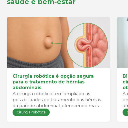
saúde e bem-estar
Cirurgia robótica é opção segura
Bi
para o tratamento de hérnias
ci
abdominais
ob
A cirurgia robótica tem ampliado as
A 
possibilidades de tratamento das hérnias
en
da parede abdominal, oferecendo mais
at
precisão durante o procedimento e
Cirurgia robótica
favorecendo uma recuperação mais
confortável para o paciente.