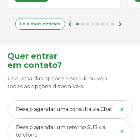
programa de uso compassivo. A
mobilização de uma equipe
multidisciplinar permitiu que todas as
etapas clínicas, científicas e regulatórias
Leia mais notícias
fossem concluídas dentro da janela
necessária para a realização da terapia.
Quer entrar
em contato?
Use uma das opções a seguir ou veja
todas as opções disponíveis.
Desejo agendar uma consulta via Chat
Desejo agendar um retorno SUS via
telefone