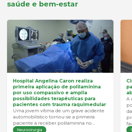
saúde e bem-estar
Hospital Angelina Caron realiza
Ci
primeira aplicação de polilaminina
pa
por uso compassivo e amplia
a
possibilidades terapêuticas para
A 
pacientes com trauma raquimedular
po
Uma jovem vítima de um grave acidente
da
automobilístico tornou-se a primeira
pr
paciente a receber polilaminina no
fa
Hospital Angelina Caron por meio de um
co
Neurocirurgia