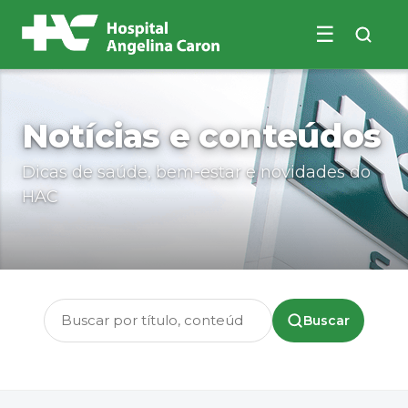
☰
Buscar no site
Notícias e conteúdos
Dicas de saúde, bem-estar e novidades do
HAC
Buscar