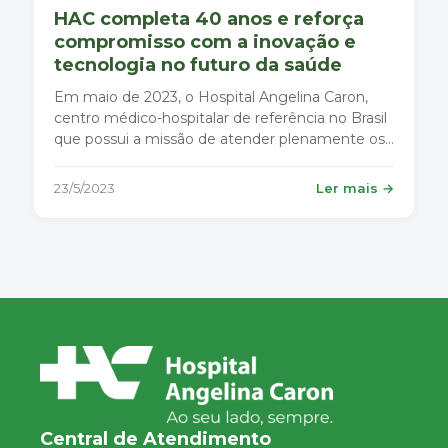
HAC completa 40 anos e reforça
compromisso com a inovação e
tecnologia no futuro da saúde
Em maio de 2023, o Hospital Angelina Caron,
centro médico-hospitalar de referência no Brasil
que possui a missão de atender plenamente os
seus mais diversos públicos, de forma igualitária,
humanizada e integral, completa 40 anos e a
23/5/2023
Ler mais →
celebração desse marco acontece durante todo
o ano.
Central de Atendimento