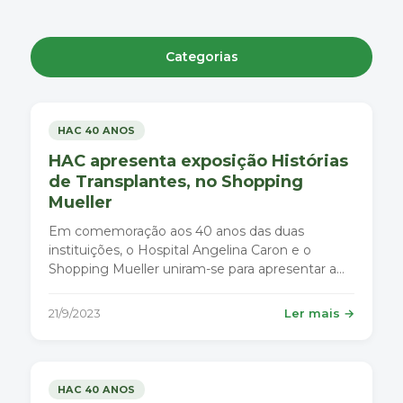
Categorias
HAC 40 ANOS
HAC apresenta exposição Histórias
de Transplantes, no Shopping
Mueller
Em comemoração aos 40 anos das duas
instituições, o Hospital Angelina Caron e o
Shopping Mueller uniram-se para apresentar a
mostra multimídia Histórias de Transplantes:
cada peça é fundamental para salvar vidas.
21/9/2023
Ler mais →
HAC 40 ANOS