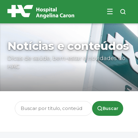
☰
Buscar no site
Notícias e conteúdos
Dicas de saúde, bem-estar e novidades do
HAC
Buscar