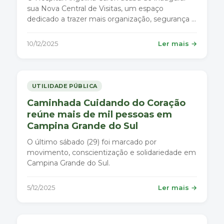
sua Nova Central de Visitas, um espaço
dedicado a trazer mais organização, segurança e
acolhimento para pacientes do SUS e seus
familiares.
10/12/2025
Ler mais →
UTILIDADE PÚBLICA
Caminhada Cuidando do Coração
reúne mais de mil pessoas em
Campina Grande do Sul
O último sábado (29) foi marcado por
movimento, conscientização e solidariedade em
Campina Grande do Sul.
5/12/2025
Ler mais →