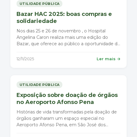
UTILIDADE PÚBLICA
Bazar HAC 2025: boas compras e
solidariedade
Nos dias 25 e 26 de novembro , o Hospital
Angelina Caron realiza mais uma edição do
Bazar, que oferece ao público a oportunidade de
adquirir produtos apreendidos pela Receita
Federal com preços muito mais acessíveis do
12/11/2025
Ler mais →
que os praticados no mercado. Entre os itens
disponíveis estão roupas, eletrônico
UTILIDADE PÚBLICA
Exposição sobre doação de órgãos
no Aeroporto Afonso Pena
Histórias de vida transformadas pela doação de
órgãos ganharam um espaço especial no
Aeroporto Afonso Pena, em São José dos
Pinhais.