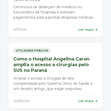
Criminosos se disfarçam de médicos ou
funcionários de hospitais e solicitam
pagamentos para supostas despesas médicas
urgentes. É fundamental que todos conheçam
essas práticas fraudulentas e saibam como se
2/7/2026
Ler mais →
proteger.
UTILIDADE PÚBLICA
Como o Hospital Angelina Caron
amplia o acesso a cirurgias pelo
SUS no Paraná
Ampliar o acesso a cirurgias de alta
complexidade pelo Sistema Único de Saúde é
um desafio antigo, que exige respostas
estruturais.
30/6/2026
Ler mais →