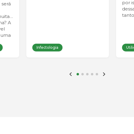
por i
 será
dess
tanto
uitas
na? A
el
r uma
Infectologia
Util