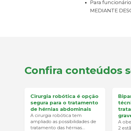
Para funcionár
MEDIANTE DES
Confira conteúdos 
Cirurgia robótica é opção
Bipar
segura para o tratamento
técn
de hérnias abdominais
trat
A cirurgia robótica tem
grav
ampliado as possibilidades de
A obe
tratamento das hérnias
2 est