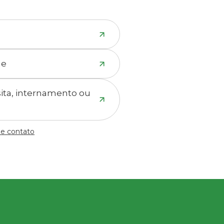
ne
isita, internamento ou
de contato