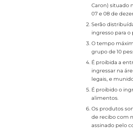
Caron) situado n
07 e 08 de dezem
Serão distribuíd
ingresso para o
O tempo máximo
grupo de 10 pes
É proibida a en
ingressar na á
legais, e munido
É proibido o in
alimentos.
Os produtos som
de recibo com 
assinado pelo 