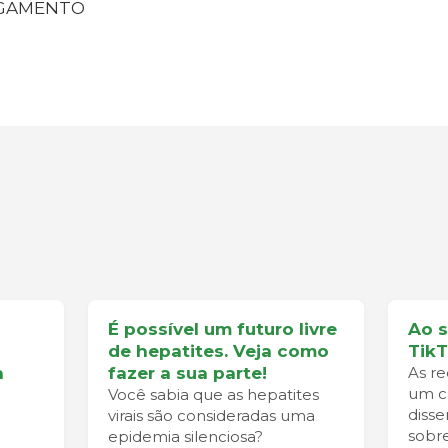
PAGAMENTO
É possível um futuro livre
Ao 
de hepatites. Veja como
Tik
a
fazer a sua parte!
As re
um ca
Você sabia que as hepatites
diss
virais são consideradas uma
sobre
epidemia silenciosa?