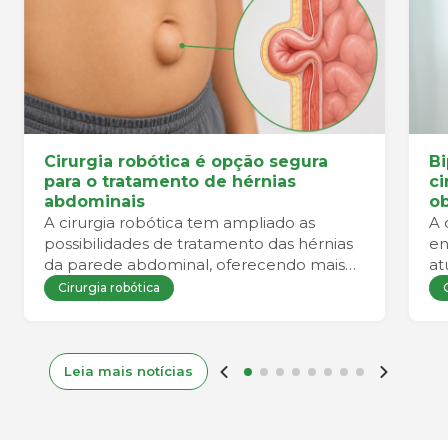
Cirurgia robótica é opção segura
Bi
para o tratamento de hérnias
ci
abdominais
ob
A cirurgia robótica tem ampliado as
A 
possibilidades de tratamento das hérnias
en
da parede abdominal, oferecendo mais
at
precisão durante o procedimento e
Cirurgia robótica
favorecendo uma recuperação mais
confortável para o paciente.
Leia mais notícias