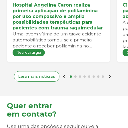
Hospital Angelina Caron realiza
Ci
primeira aplicação de polilaminina
pa
por uso compassivo e amplia
a
possibilidades terapêuticas para
A 
pacientes com trauma raquimedular
po
Uma jovem vítima de um grave acidente
da
automobilístico tornou-se a primeira
pr
paciente a receber polilaminina no
fa
Hospital Angelina Caron por meio de um
co
Neurocirurgia
programa de uso compassivo. A
mobilização de uma equipe
multidisciplinar permitiu que todas as
etapas clínicas, científicas e regulatórias
Leia mais notícias
fossem concluídas dentro da janela
necessária para a realização da terapia.
Quer entrar
em contato?
Use uma das opções a seguir ou veja