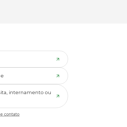
ne
isita, internamento ou
de contato