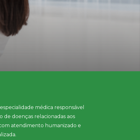
 especialidade médica responsável
 de doenças relacionadas aos
o, com atendimento humanizado e
lizada.