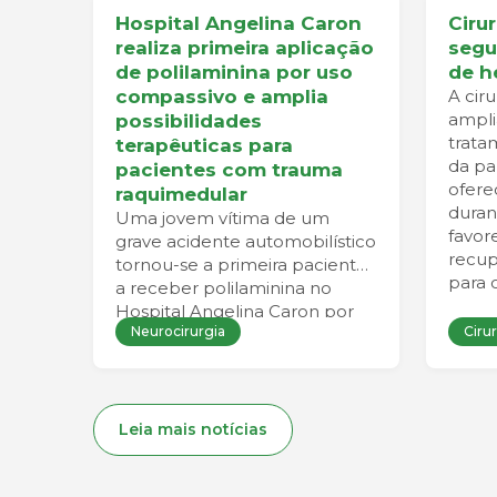
Hospital Angelina Caron
Ciru
realiza primeira aplicação
segu
de polilaminina por uso
de h
compassivo e amplia
A cir
ampli
possibilidades
trata
terapêuticas para
da pa
pacientes com trauma
ofere
raquimedular
duran
Uma jovem vítima de um
favo
grave acidente automobilístico
recup
tornou-se a primeira paciente
para 
a receber polilaminina no
Hospital Angelina Caron por
Neurocirurgia
Cirur
meio de um programa de uso
compassivo. A mobilização de
uma equipe multidisciplinar
permitiu que todas as etapas
clínicas, científicas e
Leia mais notícias
regulatórias fossem concluídas
dentro da janela necessária