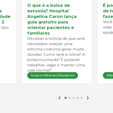
O que é a bolsa de
É po
a
estomia? Hospital
de h
idade
Angelina Caron lança
faze
 2
guia gratuito para
Você 
virai
 tipo
orientar pacientes e
epide
familiares
Receber a notícia de que será
necessário realizar uma
estomia costuma gerar muitas
dúvidas. Como será a rotina? A
bolsa incomoda? É possível
trabalhar, viajar e manter uma
vida normal?
Guias e Materiais Educativos
Infe