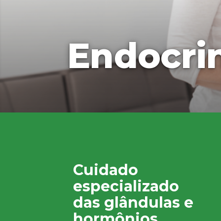
Endocri
Cuidado
especializado
das glândulas e
hormônios