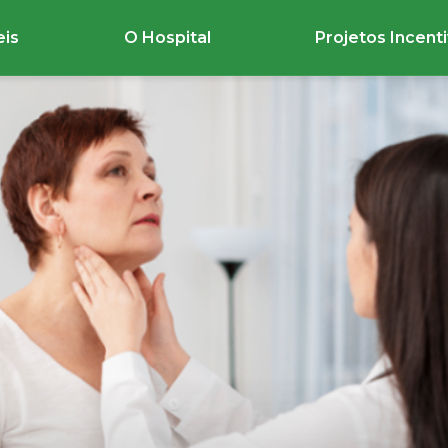
eis
O Hospital
Projetos Incent