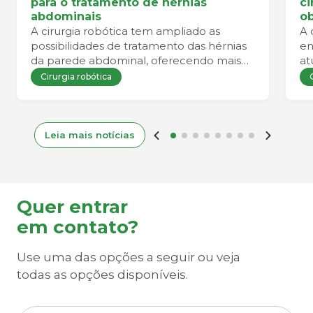
para o tratamento de hérnias
ci
abdominais
ob
A cirurgia robótica tem ampliado as
A 
possibilidades de tratamento das hérnias
en
da parede abdominal, oferecendo mais
at
precisão durante o procedimento e
Cirurgia robótica
favorecendo uma recuperação mais
confortável para o paciente.
Leia mais notícias
Quer entrar
em contato?
Use uma das opções a seguir ou veja
todas as opções disponíveis.