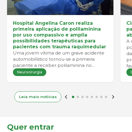
Hospital Angelina Caron realiza
Ci
primeira aplicação de polilaminina
pa
por uso compassivo e amplia
a
possibilidades terapêuticas para
A 
pacientes com trauma raquimedular
po
Uma jovem vítima de um grave acidente
da
automobilístico tornou-se a primeira
pr
paciente a receber polilaminina no
fa
Hospital Angelina Caron por meio de um
co
Neurocirurgia
programa de uso compassivo. A
mobilização de uma equipe
multidisciplinar permitiu que todas as
etapas clínicas, científicas e regulatórias
Leia mais notícias
fossem concluídas dentro da janela
necessária para a realização da terapia.
Quer entrar