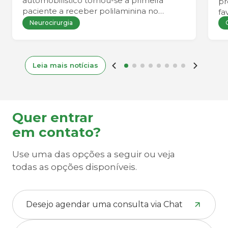
automobilístico tornou-se a primeira
pr
paciente a receber polilaminina no
fa
Hospital Angelina Caron por meio de um
co
Neurocirurgia
programa de uso compassivo. A
mobilização de uma equipe
multidisciplinar permitiu que todas as
etapas clínicas, científicas e regulatórias
Leia mais notícias
fossem concluídas dentro da janela
necessária para a realização da terapia.
Quer entrar
em contato?
Use uma das opções a seguir ou veja
todas as opções disponíveis.
Desejo agendar uma consulta via Chat