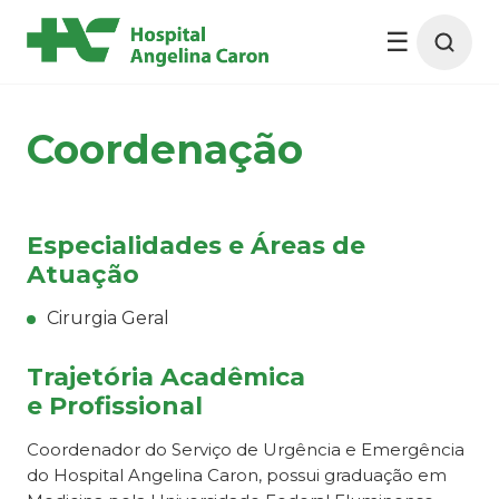
☰
Buscar no site
Buscar por profissional
Coordenação
Dr. Eduardo Bastos Alexandre
Especialidades e Áreas de
Atuação
Cirurgia Geral
Trajetória Acadêmica
e Profissional
Coordenador do Serviço de Urgência e Emergência
do Hospital Angelina Caron, possui graduação em