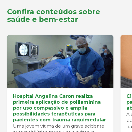
Confira conteúdos sobre
saúde e bem-estar
Hospital Angelina Caron realiza
Ci
primeira aplicação de polilaminina
pa
por uso compassivo e amplia
a
possibilidades terapêuticas para
A 
pacientes com trauma raquimedular
po
Uma jovem vítima de um grave acidente
da