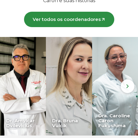
Caron e suas histórias
Ver todos os coordenadores
Dra. Caroline
Dr. Amylcar
Dra. Bruna
Caron
Dvilevicius
Vuicik
Fukushima