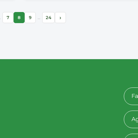
›
…
…
7
8
9
24
Fa
A