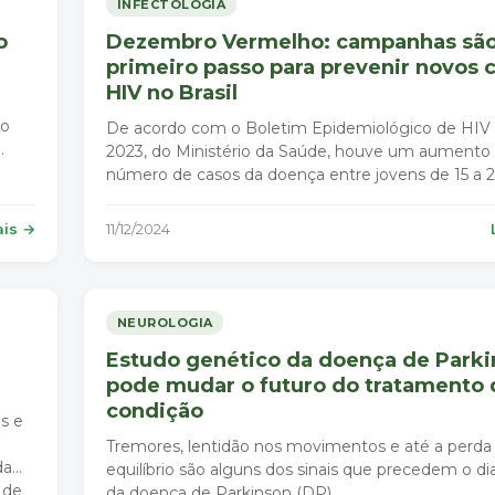
INFECTOLOGIA
o
Dezembro Vermelho: campanhas são
primeiro passo para prevenir novos 
HIV no Brasil
do
De acordo com o Boletim Epidemiológico de HIV 
2023, do Ministério da Saúde, houve um aumento
número de casos da doença entre jovens de 15 a 
Brasil.
ais →
11/12/2024
NEUROLOGIA
Estudo genético da doença de Park
pode mudar o futuro do tratamento 
condição
s e
Tremores, lentidão nos movimentos e até a perda
da
equilíbrio são alguns dos sinais que precedem o d
 de
da doença de Parkinson (DP).