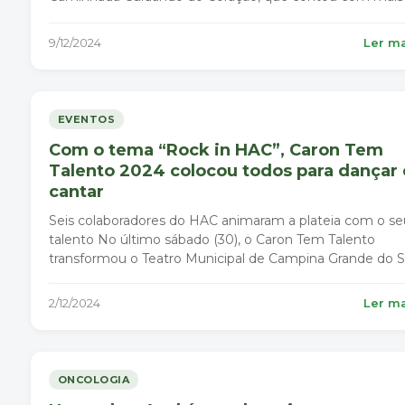
500 pessoas
9/12/2024
Ler m
EVENTOS
Com o tema “Rock in HAC”, Caron Tem
Talento 2024 colocou todos para dançar 
cantar
Seis colaboradores do HAC animaram a plateia com o se
talento No último sábado (30), o Caron Tem Talento
transformou o Teatro Municipal de Campina Grande do S
em um festival de atrações e muita emoção.
2/12/2024
Ler m
ONCOLOGIA