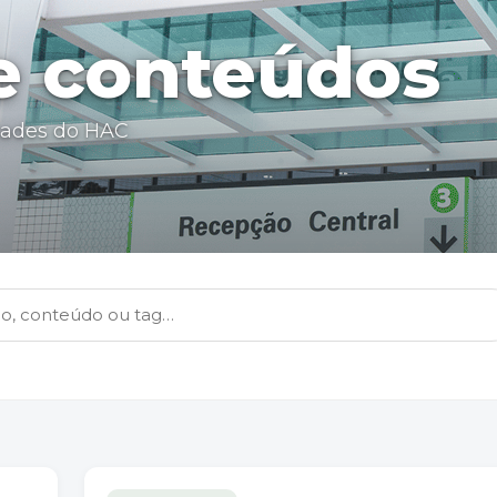
 e conteúdos
dades do HAC