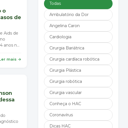
Todas
 o
Ambulatório da Dor
casos de
Angelina Caron
e Aids de
Cardiologia
 no
24 anos no
Cirurgia Bariátrica
Cirurgia cardíaca robótica
Ler mais →
Cirurgia Plástica
Cirurgia robótica
inson
Cirurgia vascular
dessa
Conheça o HAC
Coronavírus
 do
iagnóstico
Dicas HAC