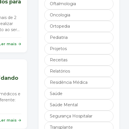
dos para
Oftalmologia
Oncologia
ais de 2
ealizar
Ortopedia
to ao ser
Pediatria
Ler mais →
Projetos
Receitas
Relatórios
uidando
Residência Médica
Saúde
 médicos e
ferente:
Saúde Mental
Segurança Hospitalar
Ler mais →
Transplante