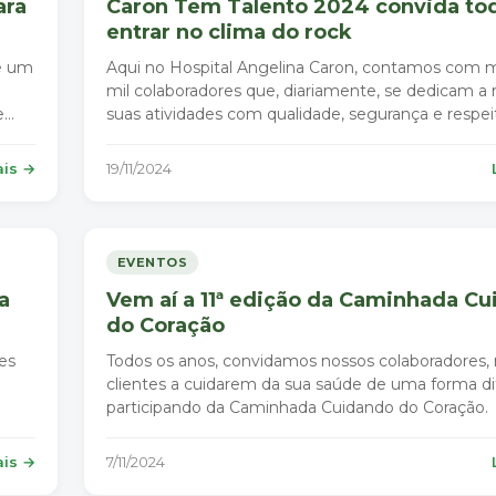
ara
Caron Tem Talento 2024 convida to
entrar no clima do rock
e um
Aqui no Hospital Angelina Caron, contamos com m
mil colaboradores que, diariamente, se dedicam a r
e
suas atividades com qualidade, segurança e respei
humano.
ais →
19/11/2024
EVENTOS
a
Vem aí a 11ª edição da Caminhada C
do Coração
es
Todos os anos, convidamos nossos colaboradores,
clientes a cuidarem da sua saúde de uma forma di
participando da Caminhada Cuidando do Coração.
ais →
7/11/2024