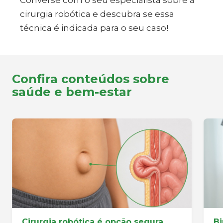
Converse com o seu especialista sobre a
cirurgia robótica e descubra se essa
técnica é indicada para o seu caso!
Confira conteúdos sobre
saúde e bem-estar
Cirurgia robótica é opção segura
Bi