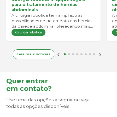
para o tratamento de hérnias
ci
abdominais
ob
A cirurgia robótica tem ampliado as
A 
possibilidades de tratamento das hérnias
en
da parede abdominal, oferecendo mais
at
precisão durante o procedimento e
Cirurgia robótica
favorecendo uma recuperação mais
confortável para o paciente.
Leia mais notícias
Quer entrar
em contato?
Use uma das opções a seguir ou veja
todas as opções disponíveis.